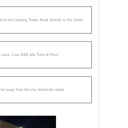
ear to the Leaning Tower. Book directly to the Hotel!
a casa, il tuo B&B alla Torre di Pisa !
far away from the city historical center.