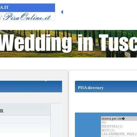
A.IT
PISA directory
ER