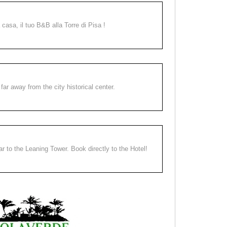
a casa, il tuo B&B alla Torre di Pisa !
far away from the city historical center.
ear to the Leaning Tower. Book directly to the Hotel!