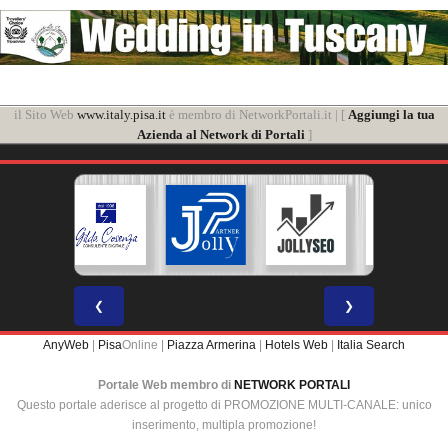
il Sito Web
www.italy.pisa.it
è membro di NetworkPortali.it | [
Aggiungi la tua
Azienda al Network di Portali
]
❮
❯
AnyWeb
|
Pisa
Online |
Piazza Armerina
|
Hotels Web
|
Italia Search
Portale Web membro di
NETWORK PORTALI
Questo portale aderisce al progetto di PROMOZIONE MULTI-CANALE: unico
inserimento, multipla promozione!