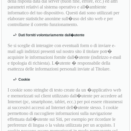
della risposta data dal server (buon fine, errore, ecc.) ed altri
parametri relativi al sistema operativo e all�ambiente
informatico del tuo dispositivo. Questi dati sono utilizzati per
elaborare statistiche anonime sull�uso del sito web e per
controllarne il corretto funzionamento.
Dati forniti volontariamente dall�utente
Se si sceglie di interagire con eventuali form o di inviare e-
mail agli indirizzi presenti sul nostro sito il titolare potr�
acquisire le informazioni fornite dall�utente (indirizzo e-mail
e tipologia di richiesta). L�utente � responsabile della
esattezza delle informazioni personali inviate al Titolare.
Cookie
I cookie sono stringhe di testo create da un �applicativo web
e memorizzati sul client utilizzato dall�utente per accedere ad
Internet (pc, smartphone, tablet, ecc.) per poi essere ritrasmessi
ai successivi accessi ad Internet dell�utente stesso. I cookie
permettono di raccogliere informazioni sulla navigazione
effettuata dall�utente sui Siti, per esempio per ricordare le
preferenze di lingua o la valuta utilizzata per un acquisto. I
cookie possono essere memorizzati in modo permanente sul