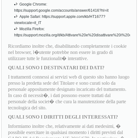
Google Chrome:
https://support.google.com/accounts/answer/61416?hl=it
Apple Safari: https://support.apple.com/kb/HT1677?
viewlocale=it_IT
Mozilla Firefox:
https://support.mozilla.org/it/kb/Attivare%20e%20disattivare%20i%20cook
Ricordiamo inoltre che, disabilitando completamente i cookie
nel browser, l�utente potrebbe non essere in grado di
utilizzare tutte le funzionalit� interattive.
QUALI SONO I DESTINATARI DEI DATI?
I trattamenti connessi ai servizi web di questo sito hanno luogo
presso la predetta sede del Titolare e sono curati solo da
personale appositamente designato incaricato del trattamento.
In caso di necessit�, i dati possono essere trattati dal
personale della societ� che cura la manutenzione della parte
tecnologica del sito.
QUALI SONO I DIRITTI DEGLI INTERESSATI?
Informiamo inoltre che, relativamente ai dati medesimi, �
possibile esercitare in qualsiasi momento i diritti previsti dal