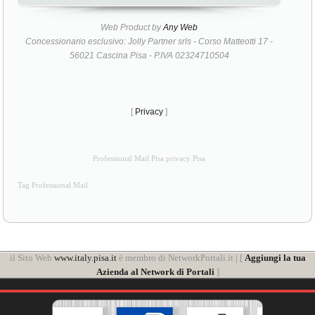
Web Product by
Any Web
Concessionario esclusivo: Jolly Partner srls - Corso Matteotti 17 -
56021 Cascina Pisa - P.IVA 02324710504
[
Privacy
]
Professional Mail Pisa privacy Pisa
Tag Professional Mail
il Sito Web
www.italy.pisa.it
è membro di NetworkPortali.it | [
Aggiungi la tua
Azienda al Network di Portali
]