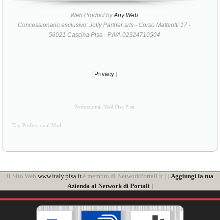
Web Product by
Any Web
Concessionario esclusivo: Jolly Partner srls - Corso Matteotti 17 -
56021 Cascina Pisa - P.IVA 02324710504
[
Privacy
]
Professional Mail Pisa Pisa
Tag Professional Mail
il Sito Web
www.italy.pisa.it
è membro di NetworkPortali.it | [
Aggiungi la tua
Azienda al Network di Portali
]