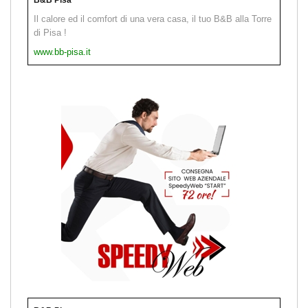
Il calore ed il comfort di una vera casa, il tuo B&B alla Torre
di Pisa !
www.bb-pisa.it