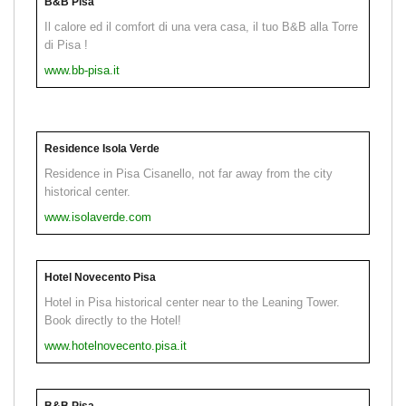
B&B Pisa
Il calore ed il comfort di una vera casa, il tuo B&B alla Torre
di Pisa !
www.bb-pisa.it
Residence Isola Verde
Residence in Pisa Cisanello, not far away from the city
historical center.
www.isolaverde.com
Hotel Novecento Pisa
Hotel in Pisa historical center near to the Leaning Tower.
Book directly to the Hotel!
www.hotelnovecento.pisa.it
B&B Pisa