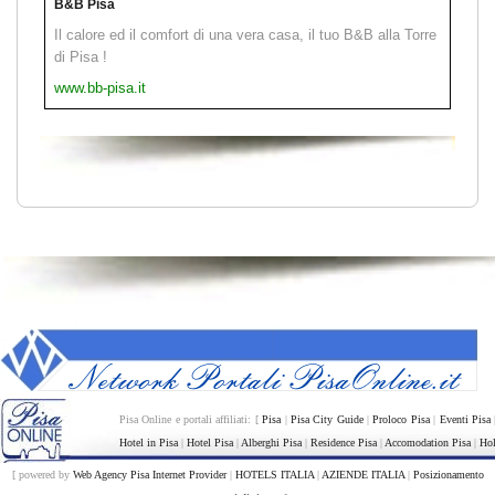
B&B Pisa
Il calore ed il comfort di una vera casa, il tuo B&B alla Torre
di Pisa !
www.bb-pisa.it
Pisa Online e portali affiliati: [
Pisa
|
Pisa City Guide
|
Proloco Pisa
|
Eventi Pisa
Hotel in Pisa
|
Hotel Pisa
|
Alberghi Pisa
|
Residence Pisa
|
Accomodation Pisa
|
Hol
[ powered by
Web Agency Pisa Internet Provider
|
HOTELS ITALIA
|
AZIENDE ITALIA
|
Posizionamento