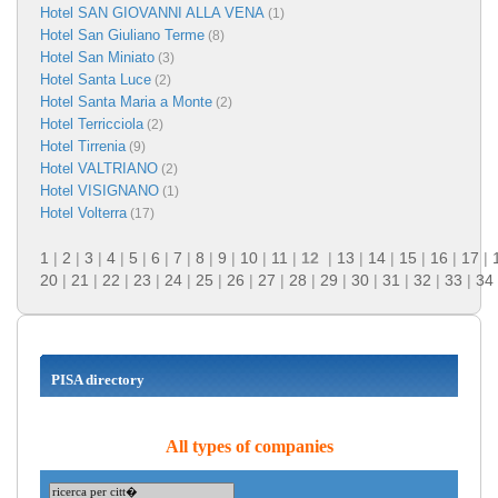
Hotel SAN GIOVANNI ALLA VENA
(1)
Hotel San Giuliano Terme
(8)
Hotel San Miniato
(3)
Hotel Santa Luce
(2)
Hotel Santa Maria a Monte
(2)
Hotel Terricciola
(2)
Hotel Tirrenia
(9)
Hotel VALTRIANO
(2)
Hotel VISIGNANO
(1)
Hotel Volterra
(17)
1
|
2
|
3
|
4
|
5
|
6
|
7
|
8
|
9
|
10
|
11
|
12
|
13
|
14
|
15
|
16
|
17
|
20
|
21
|
22
|
23
|
24
|
25
|
26
|
27
|
28
|
29
|
30
|
31
|
32
|
33
|
34
PISA directory
All types of companies