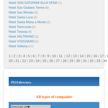
Hotel SAN GIOVANNI ALLA VENA
(1)
Hotel San Giuliano Terme
(8)
Hotel San Miniato
(3)
Hotel Santa Luce
(2)
Hotel Santa Maria a Monte
(2)
Hotel Terricciola
(2)
Hotel Tirrenia
(9)
Hotel VALTRIANO
(2)
Hotel VISIGNANO
(1)
Hotel Volterra
(17)
1
|
2
|
3
|
4
|
5
|
6
|
7
|
8
|
9
|
10
|
11
|
12
|
13
|
14
|
15
|
16
|
17
|
20
|
21
|
22
|
23
|
24
|
25
|
26
|
27
|
28
|
29
|
30
|
31
|
32
|
33
|
34
PISA directory
All types of companies