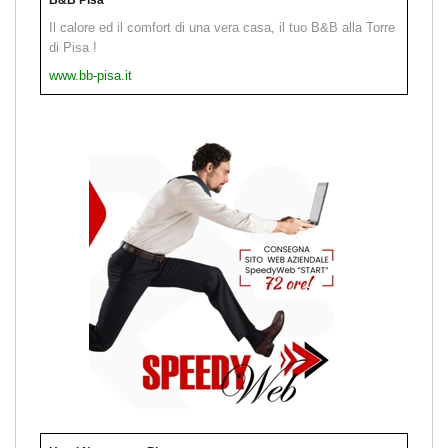
Il calore ed il comfort di una vera casa, il tuo B&B alla Torre
di Pisa !
www.bb-pisa.it