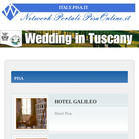
ITALY.PISA.IT
PISA
HOTEL GALILEO
Hotel Pisa