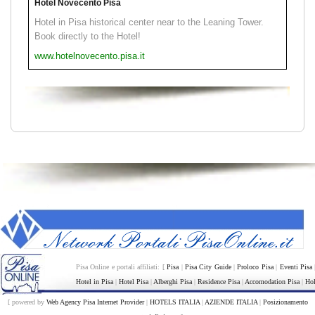
Hotel Novecento Pisa
Hotel in Pisa historical center near to the Leaning Tower.
Book directly to the Hotel!
www.hotelnovecento.pisa.it
Pisa Online e portali affiliati: [
Pisa
|
Pisa City Guide
|
Proloco Pisa
|
Eventi Pisa
Hotel in Pisa
|
Hotel Pisa
|
Alberghi Pisa
|
Residence Pisa
|
Accomodation Pisa
|
Hol
[ powered by
Web Agency Pisa Internet Provider
|
HOTELS ITALIA
|
AZIENDE ITALIA
|
Posizionamento