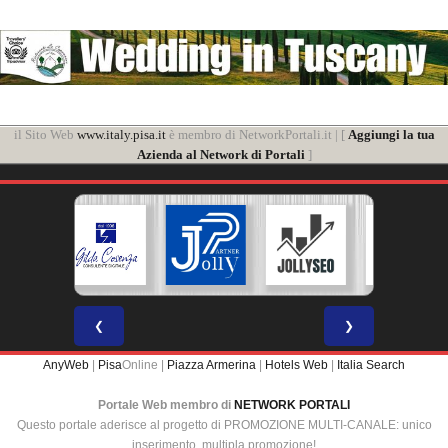
il Sito Web
www.italy.pisa.it
è membro di NetworkPortali.it | [
Aggiungi la tua
Azienda al Network di Portali
]
❮
❯
AnyWeb
|
Pisa
Online |
Piazza Armerina
|
Hotels Web
|
Italia Search
Portale Web membro di
NETWORK PORTALI
Questo portale aderisce al progetto di PROMOZIONE MULTI-CANALE: unico
inserimento, multipla promozione!