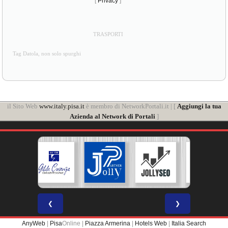
[
Privacy
]
TRASPORTI
Tag Datola, non solo spurghi
il Sito Web
www.italy.pisa.it
è membro di NetworkPortali.it | [
Aggiungi la tua
Azienda al Network di Portali
]
❮
❯
AnyWeb
|
Pisa
Online |
Piazza Armerina
|
Hotels Web
|
Italia Search