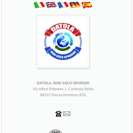
DATOLA, NON SOLO SPURGHI
Via Alfred Rittmann 1, Contrada Bellia
94015 Piazza Armerina (EN)