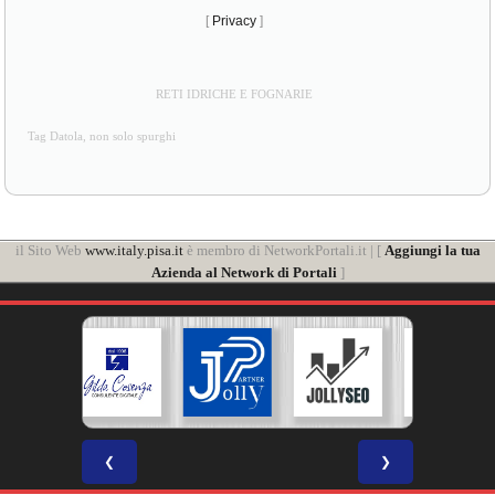
[
Privacy
]
RETI IDRICHE E FOGNARIE
Tag Datola, non solo spurghi
il Sito Web
www.italy.pisa.it
è membro di NetworkPortali.it | [
Aggiungi la tua
Azienda al Network di Portali
]
❮
❯