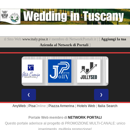
il Sito Web
www.italy.pisa.it
è membro di NetworkPortali.it | [
Aggiungi la tua
Azienda al Network di Portali
]
❮
❯
AnyWeb
|
Pisa
Online |
Piazza Armerina
|
Hotels Web
|
Italia Search
Portale Web membro di
NETWORK PORTALI
Questo portale aderisce al progetto di PROMOZIONE MULTI-CANALE: unico
inserimento, multipla promozione!