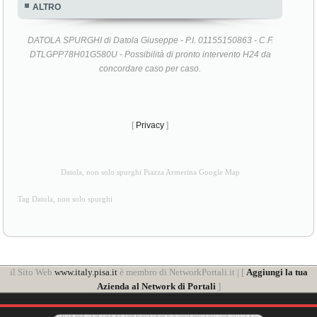
ALTRO
DATOLA SPURGHI di Datola Giuseppe - P.I. 01155150863 - C.F.
DTLGPP78H01G580U - Possibilità di pronto intervento H24 da
concordare caso per caso.
[
Privacy
]
Datola, non solo spurghi Piazza Armerina Google Map
Tag Datola, non solo spurghi
il Sito Web
www.italy.pisa.it
è membro di NetworkPortali.it | [
Aggiungi la tua
Azienda al Network di Portali
]