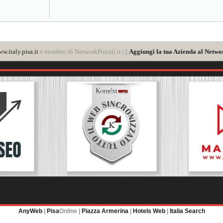
w.italy.pisa.it
è membro di NetworkPortali.it | [
Aggiungi la tua Azienda al Networ
AnyWeb
|
Pisa
Online |
Piazza Armerina
|
Hotels Web
|
Italia Search