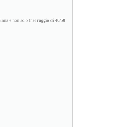
 Enna e non solo (nel
raggio di 40/50