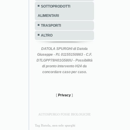
SOTTOPRODOTTI
ALIMENTARI
TRASPORTI
ALTRO
DATOLA SPURGHI di Datola
Giuseppe - P.I. 01155150863 - C.F.
DTLGPP78H01G580U - Possibilità
di pronto intervento H24 da
concordare caso per caso.
[
Privacy
]
AUTOSPURGO FOSSE BIOLOGICHE
Tag Datola, non solo spurghi