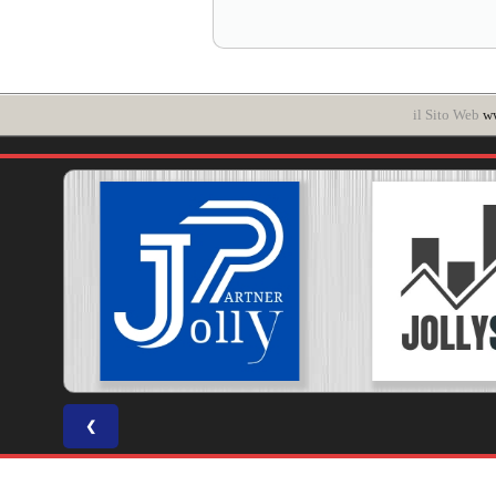
il Sito Web
ww
❮