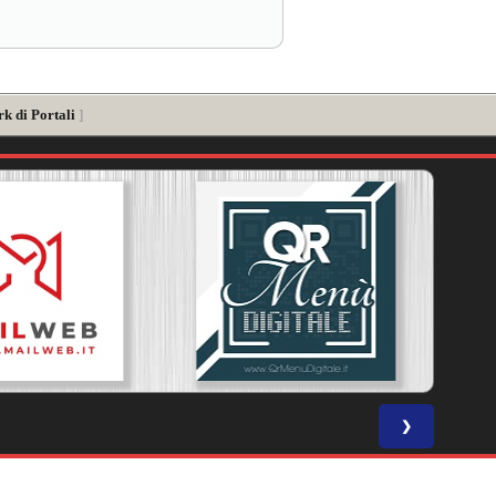
k di Portali
]
❯