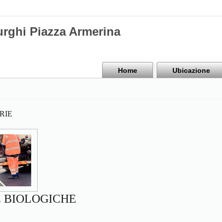
urghi Piazza Armerina
Home
Ubicazione
RIE
 BIOLOGICHE