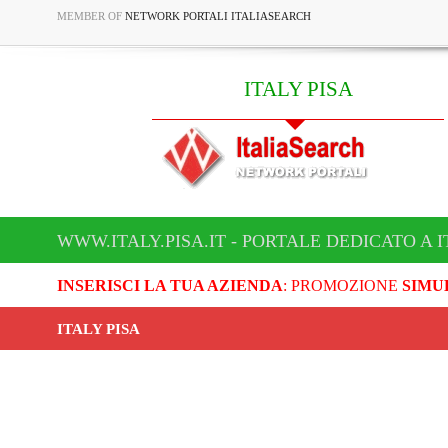
MEMBER OF
NETWORK PORTALI ITALIASEARCH
ITALY PISA
WWW.ITALY.PISA.IT - PORTALE DEDICATO A I
INSERISCI LA TUA AZIENDA
: PROMOZIONE
SIMU
ITALY PISA